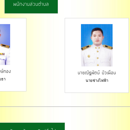
พนักงานส่วนตำบล
งษ์ทอง
นายณัฐพัตน์ บัวเผื่อน
ยธา
นายช่างไฟฟ้า