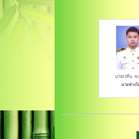
นายเวคิน ห
นายช่างโ