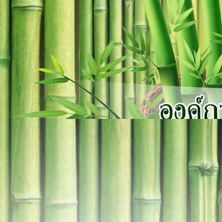
×
close
หน้า
หลัก
เกี่ยว
กับ
เรา
บุคลากร
แผนการ
พัฒนา
ท้อง
ถิ่น