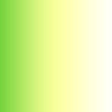
การ
จัดการ
ความ
รู้
ท้อง
ถิ่น
ของ
เรา
แสดง
ความ
คิด
เห็น/
ร้อง
เรียน