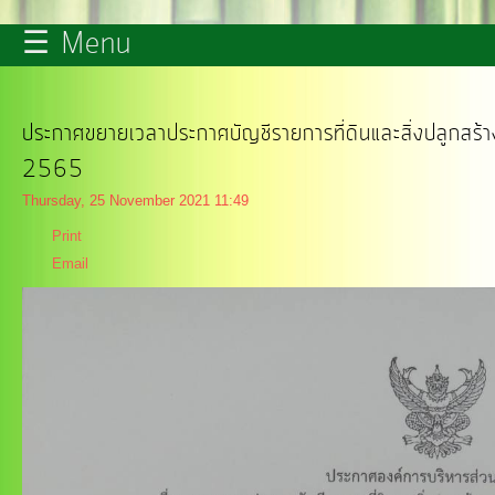
☰ Menu
รายงาน
ผล
การ
ประกาศขยายเวลาประกาศบัญชีรายการที่ดินและสิ่งปลูกสร
ดำเนิน
2565
งาน
Thursday, 25 November 2021 11:49
Print
บริการ
Email
ข้อมูล
การ
เงิน-
การ
คลัง