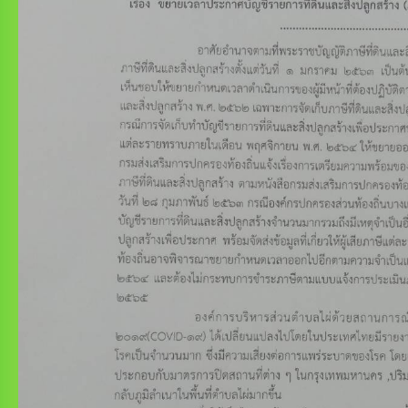
การ
จัดการ
ความ
รู้
ท้อง
ถิ่น
ของ
เรา
แสดง
ความ
คิด
เห็น/
ร้อง
เรียน