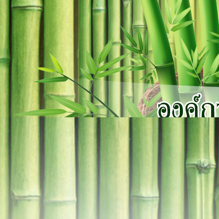
×
close
หน้า
หลัก
เกี่ยว
กับ
เรา
บุคลากร
แผนการ
พัฒนา
ท้อง
ถิ่น